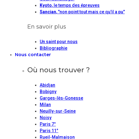
Kyoto
, le temps des épreuves
Sancian
, "non point tout mais ce qu'il a pu"
En savoir plus
Un saint pour nous
Bibliographie
Nous contacter
Où nous trouver ?
Abidjan
Bobigny
Garges-lès-Gonesse
Milan
Neuilly-sur-Seine
Noisy
Paris 7°
Paris 11°
Rueil-Malmaison