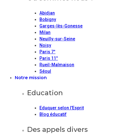
Abidjan
Bobigny
Garges-lès-Gonesse
Milan
Neuilly-sur-Seine
Noisy
Paris 7°
Paris 11°
Rueil-Malmaison
Séoul
Notre mission
Education
Eduquer selon l'Esprit
Blog éducatif
Des appels divers