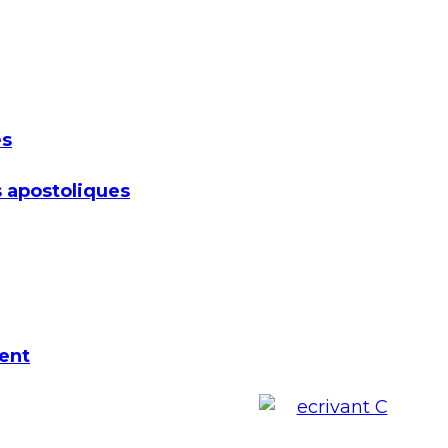
es
 apostoliques
ent