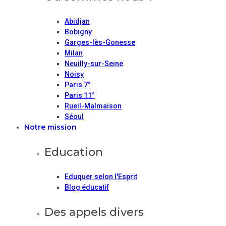
Abidjan
Bobigny
Garges-lès-Gonesse
Milan
Neuilly-sur-Seine
Noisy
Paris 7°
Paris 11°
Rueil-Malmaison
Séoul
Notre mission
Education
Eduquer selon l'Esprit
Blog éducatif
Des appels divers