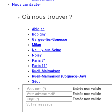
Nous contacter
Où nous trouver ?
Abidjan
Bobigny
Garges-lès-Gonesse
Milan
Neuilly-sur-Seine
Noisy
Paris 7°
Paris 11°
Rueil-Malmaison
Rueil-Malmaison (Cognacq-Jay)
Séoul
Entrée non valide
Entrée non valide
Entrée non valide