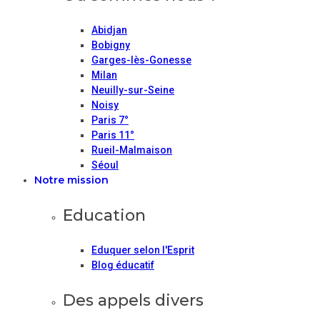
Abidjan
Bobigny
Garges-lès-Gonesse
Milan
Neuilly-sur-Seine
Noisy
Paris 7°
Paris 11°
Rueil-Malmaison
Séoul
Notre mission
Education
Eduquer selon l'Esprit
Blog éducatif
Des appels divers