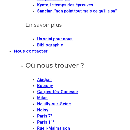
Kyoto
, le temps des épreuves
Sancian
, "non point tout mais ce qu'il a pu"
En savoir plus
Un saint pour nous
Bibliographie
Nous contacter
Où nous trouver ?
Abidjan
Bobigny
Garges-lès-Gonesse
Milan
Neuilly-sur-Seine
Noisy
Paris 7°
Paris 11°
Rueil-Malmaison