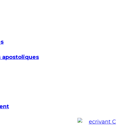
es
 apostoliques
ent