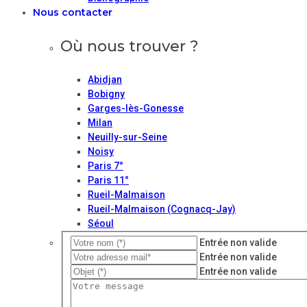
Nous contacter
Où nous trouver ?
Abidjan
Bobigny
Garges-lès-Gonesse
Milan
Neuilly-sur-Seine
Noisy
Paris 7°
Paris 11°
Rueil-Malmaison
Rueil-Malmaison (Cognacq-Jay)
Séoul
Entrée non valide
Entrée non valide
Entrée non valide