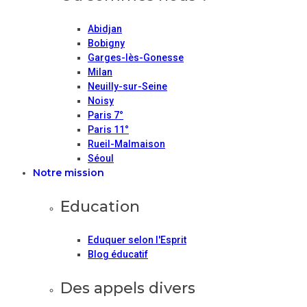
Abidjan
Bobigny
Garges-lès-Gonesse
Milan
Neuilly-sur-Seine
Noisy
Paris 7°
Paris 11°
Rueil-Malmaison
Séoul
Notre mission
Education
Eduquer selon l'Esprit
Blog éducatif
Des appels divers