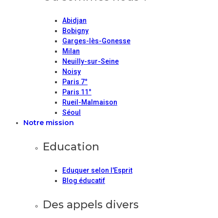
Abidjan
Bobigny
Garges-lès-Gonesse
Milan
Neuilly-sur-Seine
Noisy
Paris 7°
Paris 11°
Rueil-Malmaison
Séoul
Notre mission
Education
Eduquer selon l'Esprit
Blog éducatif
Des appels divers