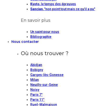
Kyoto
, le temps des épreuves
Sancian
, "non point tout mais ce qu'il a pu"
En savoir plus
Un saint pour nous
Bibliographie
Nous contacter
Où nous trouver ?
Abidjan
Bobigny
Garges-lès-Gonesse
Milan
Neuilly-sur-Seine
Noisy
Paris 7°
Paris 11°
Rueil-Malmaison