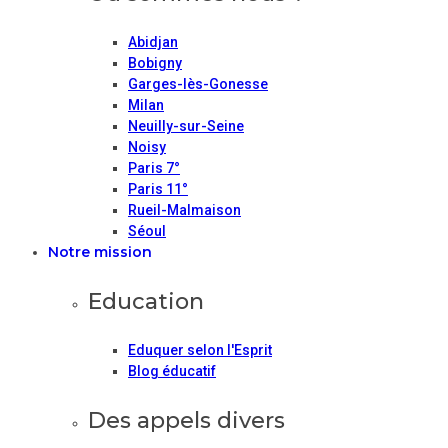
Abidjan
Bobigny
Garges-lès-Gonesse
Milan
Neuilly-sur-Seine
Noisy
Paris 7°
Paris 11°
Rueil-Malmaison
Séoul
Notre mission
Education
Eduquer selon l'Esprit
Blog éducatif
Des appels divers