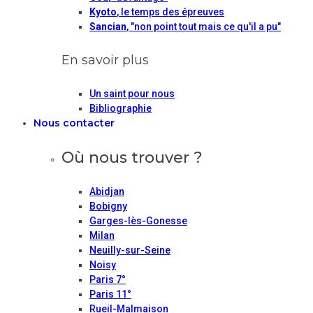
Kyoto
, le temps des épreuves
Sancian
, "non point tout mais ce qu'il a pu"
En savoir plus
Un saint pour nous
Bibliographie
Nous contacter
Où nous trouver ?
Abidjan
Bobigny
Garges-lès-Gonesse
Milan
Neuilly-sur-Seine
Noisy
Paris 7°
Paris 11°
Rueil-Malmaison