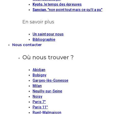
Kyoto
, le temps des épreuves
Sancian
, "non point tout mais ce qu'il a pu"
En savoir plus
Un saint pour nous
Bibliographie
Nous contacter
Où nous trouver ?
Abidjan
Bobigny
Garges-lès-Gonesse
Milan
Neuilly-sur-Seine
Noisy
Paris 7°
Paris 11°
Rueil-Malmaison