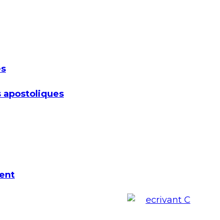
es
 apostoliques
ent