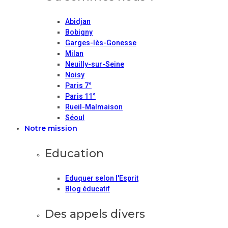
Abidjan
Bobigny
Garges-lès-Gonesse
Milan
Neuilly-sur-Seine
Noisy
Paris 7°
Paris 11°
Rueil-Malmaison
Séoul
Notre mission
Education
Eduquer selon l'Esprit
Blog éducatif
Des appels divers