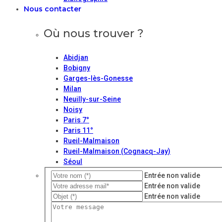
Nous contacter
Où nous trouver ?
Abidjan
Bobigny
Garges-lès-Gonesse
Milan
Neuilly-sur-Seine
Noisy
Paris 7°
Paris 11°
Rueil-Malmaison
Rueil-Malmaison (Cognacq-Jay)
Séoul
Entrée non valide
Entrée non valide
Entrée non valide