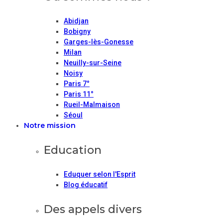
Abidjan
Bobigny
Garges-lès-Gonesse
Milan
Neuilly-sur-Seine
Noisy
Paris 7°
Paris 11°
Rueil-Malmaison
Séoul
Notre mission
Education
Eduquer selon l'Esprit
Blog éducatif
Des appels divers