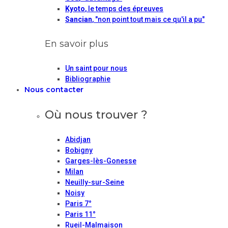
Kyoto
, le temps des épreuves
Sancian
, "non point tout mais ce qu'il a pu"
En savoir plus
Un saint pour nous
Bibliographie
Nous contacter
Où nous trouver ?
Abidjan
Bobigny
Garges-lès-Gonesse
Milan
Neuilly-sur-Seine
Noisy
Paris 7°
Paris 11°
Rueil-Malmaison