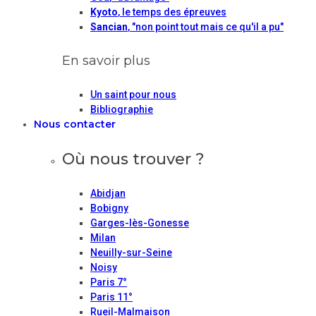
Kyoto
, le temps des épreuves
Sancian
, "non point tout mais ce qu'il a pu"
En savoir plus
Un saint pour nous
Bibliographie
Nous contacter
Où nous trouver ?
Abidjan
Bobigny
Garges-lès-Gonesse
Milan
Neuilly-sur-Seine
Noisy
Paris 7°
Paris 11°
Rueil-Malmaison