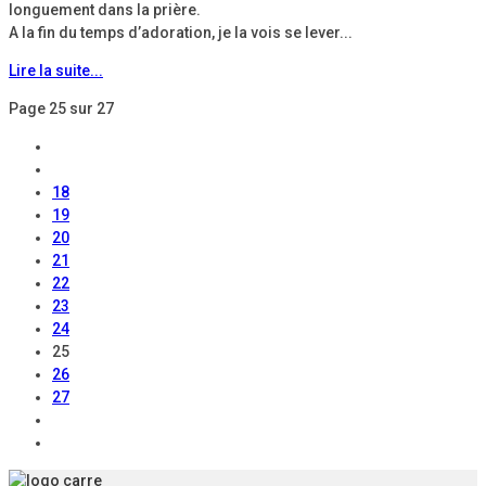
longuement dans la prière.
A la fin du temps d’adoration, je la vois se lever...
Lire la suite...
Page 25 sur 27
18
19
20
21
22
23
24
25
26
27