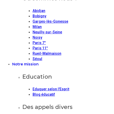
Abidjan
Bobigny
Garges-lès-Gonesse
Milan
Neuilly-sur-Seine
Noisy
Paris 7°
Paris 11°
Rueil-Malmaison
Séoul
Notre mission
Education
Eduquer selon l'Esprit
Blog éducatif
Des appels divers