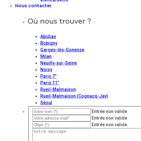
Nous contacter
Où nous trouver ?
Abidjan
Bobigny
Garges-lès-Gonesse
Milan
Neuilly-sur-Seine
Noisy
Paris 7°
Paris 11°
Rueil-Malmaison
Rueil-Malmaison (Cognacq-Jay)
Séoul
Entrée non valide
Entrée non valide
Entrée non valide