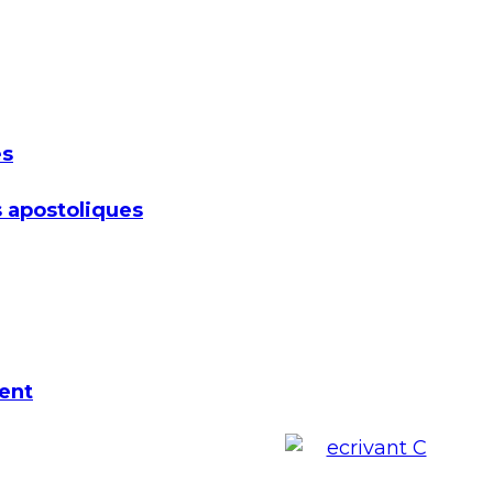
es
 apostoliques
ent