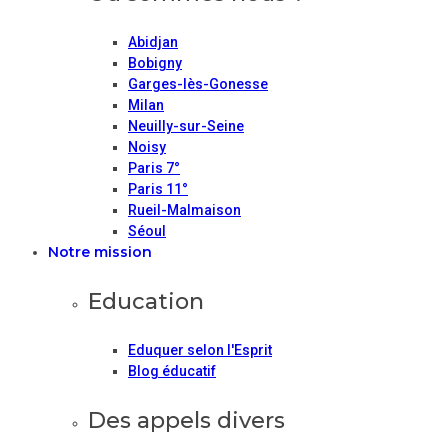
Abidjan
Bobigny
Garges-lès-Gonesse
Milan
Neuilly-sur-Seine
Noisy
Paris 7°
Paris 11°
Rueil-Malmaison
Séoul
Notre mission
Education
Eduquer selon l'Esprit
Blog éducatif
Des appels divers