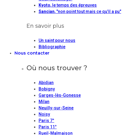
Kyoto
, le temps des épreuves
Sancian
, "non point tout mais ce qu'il a pu"
En savoir plus
Un saint pour nous
Bibliographie
Nous contacter
Où nous trouver ?
Abidjan
Bobigny
Garges-lès-Gonesse
Milan
Neuilly-sur-Seine
Noisy
Paris 7°
Paris 11°
Rueil-Malmaison