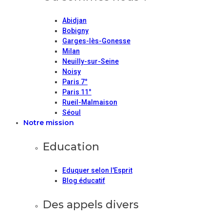
Abidjan
Bobigny
Garges-lès-Gonesse
Milan
Neuilly-sur-Seine
Noisy
Paris 7°
Paris 11°
Rueil-Malmaison
Séoul
Notre mission
Education
Eduquer selon l'Esprit
Blog éducatif
Des appels divers