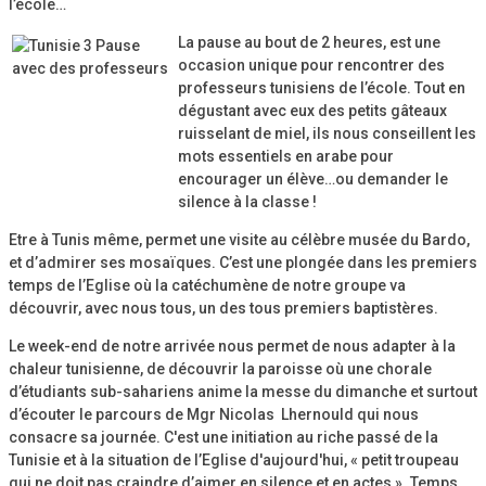
l’école…
La pause au bout de 2 heures, est une
occasion unique pour rencontrer des
professeurs tunisiens de l’école. Tout en
dégustant avec eux des petits gâteaux
ruisselant de miel, ils nous conseillent les
mots essentiels en arabe pour
encourager un élève…ou demander le
silence à la classe !
Etre à Tunis même, permet une visite au célèbre musée du Bardo,
et d’admirer ses mosaïques. C’est une plongée dans les premiers
temps de l’Eglise où la catéchumène de notre groupe va
découvrir, avec nous tous, un des tous premiers baptistères.
Le week-end de notre arrivée nous permet de nous adapter à la
chaleur tunisienne, de découvrir la paroisse où une chorale
d’étudiants sub-sahariens anime la messe du dimanche et surtout
d’écouter le parcours de Mgr Nicolas Lhernould qui nous
consacre sa journée. C'est une initiation au riche passé de la
Tunisie et à la situation de l’Eglise d'aujourd'hui, « petit troupeau
qui ne doit pas craindre d’aimer en silence et en actes ». Temps